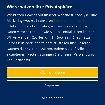
Wir schätzen Ihre Privatsphäre
Über uns
Regiopakt ist ein Verbundprojekt von der Hochschule Weihenstephan-
Wir nutzen Cookies auf unserer Website für Analyse- und
Triesdorf (HSWT) und der Hochschule für Wirtschaft und Umwelt
Marketingzwecke. In unseren
Datenschutzhinweisen
Nürtingen-Geislingen (HfWU)
erfahren Sie mehr darüber, wie wir personenbezogene
Daten verarbeiten und wie Sie uns kontaktieren können.
Wir verwenden Cookies, um Ihr Browsing-Erlebnis zu
Social Media
verbessern oder Inhalte bereitzustellen und unseren
Datenverkehr zu analysieren. Indem Sie auf "Alle
akzeptieren" klicken, stimmen Sie unserer Verwendung
von Cookies zu.
Wichtige Hinweise
Alle akzeptieren
Anpassen
Alle ablehnen