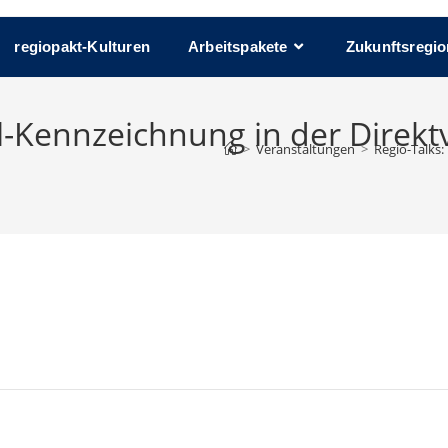
regiopakt-Kulturen
Arbeitspakete
Zukunftsregio
el-Kennzeichnung in der Dire
>
Veranstaltungen
>
Regio-Talks:
nsmittel-