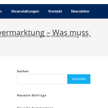
n
Veranstaltungen
Kontakt
Newsletter
ktvermarktung – Was muss
 Lebensmittel-Kennzeichnung in der Direktvermarktung – Was muss alles auf
Suchen
SUCHEN
Neueste Beiträge