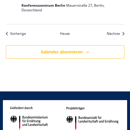
N
n
Konferenzzentrum Berlin
Mauerstraße 27, Berlin,
a
Deutschland
d
v
A
i
n
g
Veranstaltungen
Veran
Vorherige
Heute
Nächste
s
a
t
i
i
Kalender abonnieren
c
o
h
n
t
e
n
,
N
a
v
i