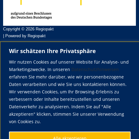
g
a
t
Copyright © 2026 Regiopakt
i
| Powered by Regiopakt
o
n
Wir schätzen Ihre Privatsphäre
Über uns
Regiopakt ist ein Verbundprojekt von der Hochschule Weihenstephan-
Wir nutzen Cookies auf unserer Website für Analyse- und
Triesdorf (HSWT) und der Hochschule für Wirtschaft und Umwelt
Marketingzwecke. In unseren
Datenschutzhinweisen
Nürtingen-Geislingen (HfWU)
erfahren Sie mehr darüber, wie wir personenbezogene
Daten verarbeiten und wie Sie uns kontaktieren können.
Wir verwenden Cookies, um Ihr Browsing-Erlebnis zu
Social Media
verbessern oder Inhalte bereitzustellen und unseren
Datenverkehr zu analysieren. Indem Sie auf "Alle
akzeptieren" klicken, stimmen Sie unserer Verwendung
Wichtige Hinweise
von Cookies zu.
Alle akzeptieren