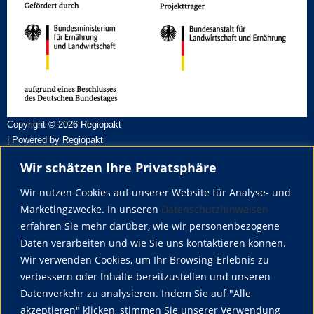
N
l
n
n
n
n
n
n
n
n
a
t
d
v
u
A
i
n
n
g
g
s
a
e
t
i
n
i
Copyright © 2026 Regiopakt
c
o
| Powered by Regiopakt
h
n
Wir schätzen Ihre Privatsphäre
t
Über uns
e
Regiopakt ist ein Verbundprojekt von der Hochschule Weihenstephan-
Wir nutzen Cookies auf unserer Website für Analyse- und
n
Triesdorf (HSWT) und der Hochschule für Wirtschaft und Umwelt
Marketingzwecke. In unseren
Datenschutzhinweisen
Nürtingen-Geislingen (HfWU)
,
erfahren Sie mehr darüber, wie wir personenbezogene
Daten verarbeiten und wie Sie uns kontaktieren können.
N
Wir verwenden Cookies, um Ihr Browsing-Erlebnis zu
a
Social Media
verbessern oder Inhalte bereitzustellen und unseren
v
Datenverkehr zu analysieren. Indem Sie auf "Alle
i
akzeptieren" klicken, stimmen Sie unserer Verwendung