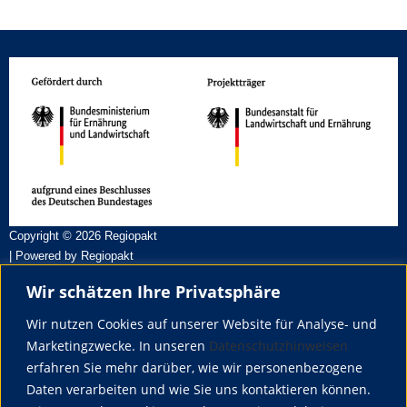
Copyright © 2026 Regiopakt
| Powered by Regiopakt
Wir schätzen Ihre Privatsphäre
Über uns
Regiopakt ist ein Verbundprojekt von der Hochschule Weihenstephan-
Wir nutzen Cookies auf unserer Website für Analyse- und
Triesdorf (HSWT) und der Hochschule für Wirtschaft und Umwelt
Marketingzwecke. In unseren
Datenschutzhinweisen
Nürtingen-Geislingen (HfWU)
erfahren Sie mehr darüber, wie wir personenbezogene
Daten verarbeiten und wie Sie uns kontaktieren können.